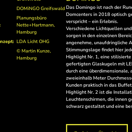
Das Domingo ist nach der Ru
DOMiNGO Greifswald
Domcenters in 2018 optisch 
Planungsbüro
verspricht – ein Erlebnis.
:
Nette+Hartmann,
Verschiedene Lichtquellen und
Hamburg
sorgen in den einzelnen Berei
nzept:
LDA Licht OHG
angenehme, unaufdringliche A
Stimmungslage findet hier jede
© Martin Kunze,
Highlight Nr. 1, eine stilisier
Hamburg
gefertigten Glaskugeln mit LE
durch eine überdimensionale,
zweieinhalb Meter Durchmesse
Kunden praktisch in das Buffet
Highlight Nr. 2 ist die Instal
Leuchtenschirmen, die innen 
schwarz gestaltet und eine b